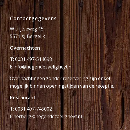
Contactgegevens
Witrijtseweg 15
5571 XJ Bergeijk
Overnachten
T:
0031 497-514698
E:
info@negendezaeligheyt.nl
Overnachtingen zonder reservering zijn enkel
mogelijk binnen openingstijden van de receptie.
Restaurant:
T:
0031 497-745002
E:
herberg@negendezaeligheyt.nl